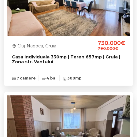
730.000€
Cluj-Napoca, Gruia
790.000€
Casa individuala 330mp | Teren 657mp | Gruia |
Zona str. Vantului
7 camere
4 bai
300mp