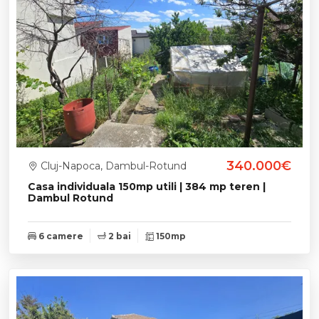
340.000€
Cluj-Napoca, Dambul-Rotund
Casa individuala 150mp utili | 384 mp teren |
Dambul Rotund
6 camere
2 bai
150mp