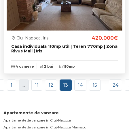
420.000€
Cluj-Napoca, Iris
Casa individuala 110mp util | Teren 770mp | Zona
Rivus Mall | Iris
4 camere
2 bai
110mp
...
«
1
...
11
12
13
14
15
24
Apartamente de vanzare
Apartamente de vanzare in Cluj-Napoca
Apartamente de vanzare in Cluj-Napoca Manastur