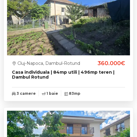
360.000€
Cluj-Napoca, Dambul-Rotund
Casa individuala | 84mp utili | 496mp teren |
Dambul Rotund
3 camere
1 baie
83mp