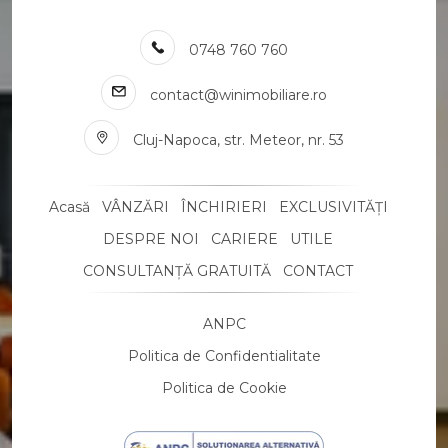
Case de vanzare in Gheorghieni
Terenuri de vanzare
0748 760 760
Terenuri de vanzare in Cluj-Napoca
Terenuri de vanzare in Gheorghieni
contact@winimobiliare.ro
Terenuri de vanzare in Cluj-Napoca Borhanci
Terenuri de vanzare in Cluj-Napoca Manastur
Cluj-Napoca, str. Meteor, nr. 53
Terenuri de vanzare in Cluj-Napoca Dambul-Rotund
Terenuri de vanzare in Cluj-Napoca Grigorescu
Terenuri de vanzare in Cluj-Napoca Gheorgheni
Acasă
VÂNZĂRI
ÎNCHIRIERI
EXCLUSIVITĂȚI
Terenuri de vanzare in Cluj-Napoca Faget
DESPRE NOI
CARIERE
UTILE
Terenuri de vanzare in Cluj-Napoca Iris
CONSULTANȚĂ GRATUITĂ
CONTACT
Terenuri de vanzare in Jucu de Mijloc
Spatii birouri de vanzare
Spatii birouri de vanzare in Cluj-Napoca
ANPC
Spatii birouri de vanzare in Cluj-Napoca Iris
Politica de Confidentialitate
Spatii birouri de vanzare in Cluj-Napoca Zorilor
Politica de Cookie
Spatii birouri de vanzare in Cluj-Napoca Gheorgheni
Spatii comerciale de vanzare
Spatii comerciale de vanzare in Cluj-Napoca