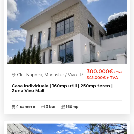
300.000€
+ TVA
Cluj-Napoca, Manastur / Vivo (Polus Center)
345.000€
+ TVA
Casa individuala | 160mp utili | 250mp teren |
Zona Vivo Mall
4 camere
3 bai
160mp