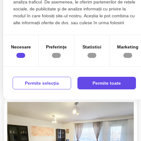
analiza traficul. De asemenea, le oferim partenerilor de rețele
sociale, de publicitate şi de analize informații cu privire la
modul în care folosiți site-ul nostru. Aceștia le pot combina cu
alte informații oferite de dvs. sau culese în urma folosirii
serviciilor lor.
Necesare
Preferinţe
Statistici
Marketing
585.000€
Cluj-Napoca, Grigorescu
650.000€
Casa individuala 110mp Utili | 550mp Teren |
Zona Vlahuta Grigorescu!
Permite selecţia
Permite toate
3 camere
1 baie
110mp