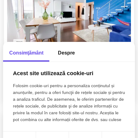
TOP
Consimţământ
Despre
478.000€
Cluj-Napoca, Buna-Ziua
479.000€
Acest site utilizează cookie-uri
Penthouse cu 5 camere | 160mp | Vedere
Panoramica | Garaj | Buna Ziua!
Folosim cookie-uri pentru a personaliza conținutul și
anunțurile, pentru a oferi funcţii de rețele sociale și pentru
5 camere
3 bai
160mp
a analiza traficul. De asemenea, le oferim partenerilor de
rețele sociale, de publicitate şi de analize informații cu
privire la modul în care folosiți site-ul nostru. Aceștia le
pot combina cu alte informații oferite de dvs. sau culese
în urma folosirii serviciilor lor.