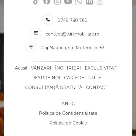
Apartamente de vanzare 2 camere
Apartamente de vanzare 3 camere
Apartamente de vanzare 4 camere
0748 760 760
Apartamente de vanzare 5 camere
Apartamente de vanzare
contact@winimobiliare.ro
Apartamente de vanzare in Cluj-Napoca
Apartamente de vanzare in Cluj-Napoca Manastur
Cluj-Napoca, str. Meteor, nr. 53
Apartamente de vanzare in Cluj-Napoca Gheorgheni
Apartamente de vanzare in Cluj-Napoca Marasti
Apartamente de vanzare in Cluj-Napoca Centru
Acasă
VÂNZĂRI
ÎNCHIRIERI
EXCLUSIVITĂȚI
Apartamente de vanzare in Cluj-Napoca Zorilor
DESPRE NOI
CARIERE
UTILE
Apartamente de vanzare in Cluj-Napoca Semicentral
CONSULTANȚĂ GRATUITĂ
CONTACT
Apartamente de vanzare in Cluj-Napoca Grigorescu
Apartamente de vanzare in Cluj-Napoca Intre Lacuri
ANPC
Apartamente de vanzare in Cluj-Napoca Iris
Case de vanzare
Politica de Confidentialitate
Case de vanzare in Cluj-Napoca
Politica de Cookie
Case de vanzare in Cluj-Napoca Dambul-Rotund
Case de vanzare in Cluj-Napoca Someseni