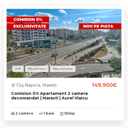
TOP
0% comision
Rep. exclusiva
149.900€
Cluj-Napoca, Marasti
Comision 0% Apartament 2 camere
decomandat | Marasti | Aurel Vlaicu
2 camere
1 baie
50mp