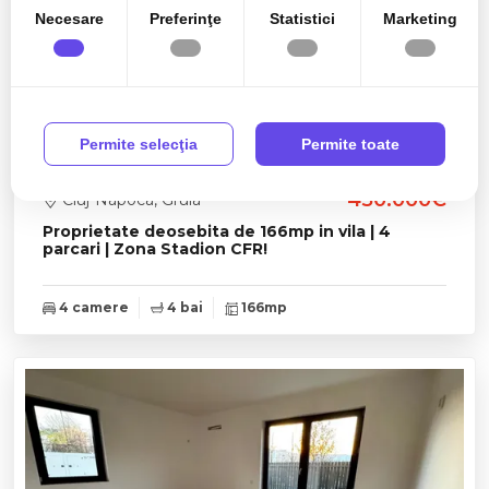
Necesare
Preferinţe
Statistici
Marketing
TOP
Permite selecţia
Permite toate
450.000€
Cluj-Napoca, Gruia
Proprietate deosebita de 166mp in vila | 4
parcari | Zona Stadion CFR!
4 camere
4 bai
166mp