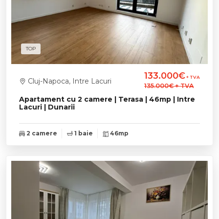
TOP
133.000€
+ TVA
Cluj-Napoca, Intre Lacuri
135.000€
+ TVA
Apartament cu 2 camere | Terasa | 46mp | Intre
Lacuri | Dunarii
2 camere
1 baie
46mp