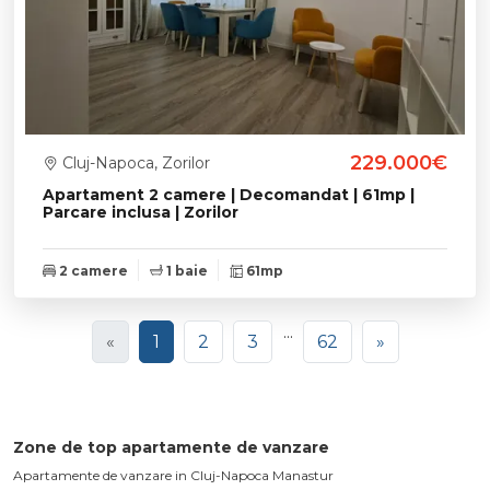
229.000€
Cluj-Napoca, Zorilor
Apartament 2 camere | Decomandat | 61mp |
Parcare inclusa | Zorilor
2 camere
1 baie
61mp
...
«
1
2
3
62
»
Zone de top apartamente de vanzare
Apartamente de vanzare in Cluj-Napoca Manastur