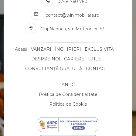
0748 760 760
Apartamente de inchiriat in Cluj-Napoca Plopilor
Case de inchiriat
contact@winimobiliare.ro
Case de inchiriat in Cluj-Napoca
Case de inchiriat in Cluj-Napoca Andrei Muresanu
Cluj-Napoca, str. Meteor, nr. 53
Case de inchiriat in Cluj-Napoca Europa
Case de inchiriat in Cluj-Napoca Zorilor
Case de inchiriat in Cluj-Napoca Centru
Acasă
VÂNZĂRI
ÎNCHIRIERI
EXCLUSIVITĂȚI
Case de inchiriat in Cluj-Napoca Gheorgheni
DESPRE NOI
CARIERE
UTILE
Case de inchiriat in Cluj-Napoca Buna-Ziua
CONSULTANȚĂ GRATUITĂ
CONTACT
Case de inchiriat in Cluj-Napoca Gruia
Case de inchiriat in Corusu
ANPC
Case de inchiriat in Corusu
Spatii birouri de inchiriat
Politica de Confidentialitate
Spatii birouri de inchiriat in Cluj-Napoca
Politica de Cookie
Spatii birouri de inchiriat in Cluj-Napoca Marasti
Spatii comerciale de inchiriat
Spatii comerciale de inchiriat in Cluj-Napoca
Spatii comerciale de inchiriat in Cluj-Napoca Manastur