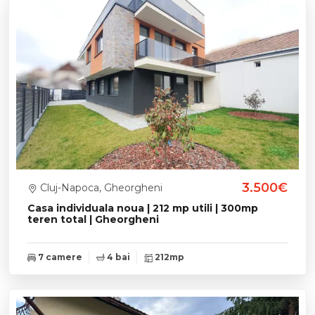
3.500€
Cluj-Napoca, Gheorgheni
Casa individuala noua | 212 mp utili | 300mp
teren total | Gheorgheni
7 camere
4 bai
212mp