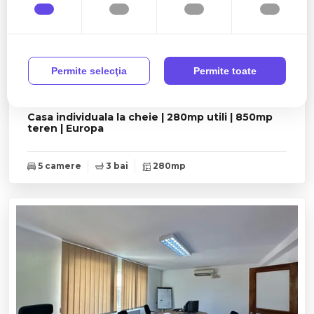
Permite selecţia
Permite toate
2.500€
Cluj-Napoca, Europa
Casa individuala la cheie | 280mp utili | 850mp
teren | Europa
5 camere
3 bai
280mp