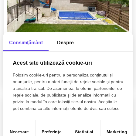
Consimţământ
Despre
2.250€
Cluj-Napoca, Gruia
Casa de inchiriat 160mp | 350mp teren | Piscina |
Acest site utilizează cookie-uri
Gruia!
Folosim cookie-uri pentru a personaliza conținutul și
5 camere
3 bai
160mp
anunțurile, pentru a oferi funcţii de rețele sociale și pentru
a analiza traficul. De asemenea, le oferim partenerilor de
rețele sociale, de publicitate şi de analize informații cu
privire la modul în care folosiți site-ul nostru. Aceștia le
pot combina cu alte informații oferite de dvs. sau culese
în urma folosirii serviciilor lor.
Necesare
Preferinţe
Statistici
Marketing