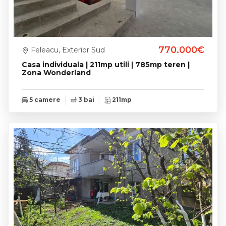
770.000€
Feleacu, Exterior Sud
Casa individuala | 211mp utili | 785mp teren |
Zona Wonderland
5 camere
3 bai
211mp