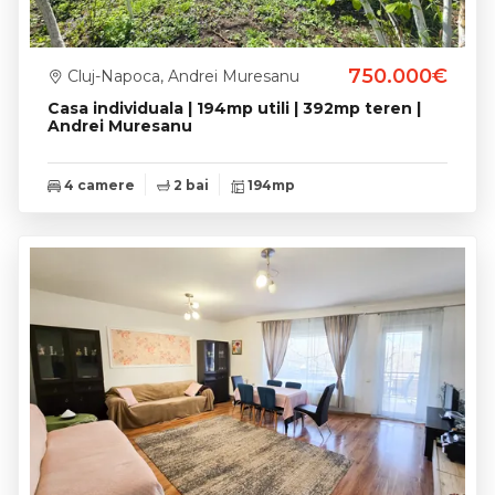
750.000€
Cluj-Napoca, Andrei Muresanu
Casa individuala | 194mp utili | 392mp teren |
Andrei Muresanu
4 camere
2 bai
194mp