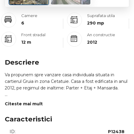
Camere
Suprafata utila
6
290 mp
Front stradal
An constructie
12 m
2012
Descriere
Va propunem spre vanzare casa individuala situata in
cartierul Gruia in zona Cetatuie. Casa a fost edificata in anul
2012, pe regimul de inaltime: Parter + Etaj + Mansarda.
Terenul total de care dispune proprietatea este in suprafata
Citeste mai mult
de 400 mp, raman cca. 230 mp teren liber, iar frontul la
strada este de 12 m.
Caracteristici
Pe teren sunt doua constructii, casa individuala de 290mp
ID:
P12438