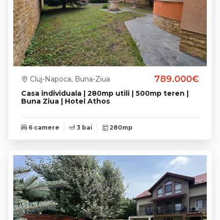
789.000€
Cluj-Napoca, Buna-Ziua
Casa individuala | 280mp utili | 500mp teren |
Buna Ziua | Hotel Athos
6 camere
3 bai
280mp