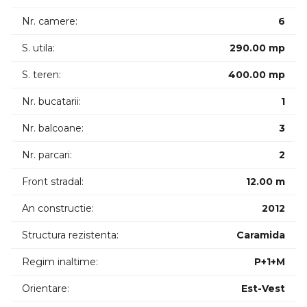
si o casa in calcan de 74mp, folosita in acest moment ca
spatiu de depozitare.
Nr. camere:
6
Compartimentarea este gandita astfel:
S. utila:
290.00 mp
- Parter cu destinatia de spatiu birou, compus din 2 incaperi.
S. teren:
400.00 mp
- Etaj si mansarda cu destinatia rezidentiala, compus din 4
incaperi, bucatarie, 2 bai, 3 balcoane.
Nr. bucatarii:
1
Proprietatea este ideala atat pentru locuinta personala, dar
Nr. balcoane:
3
si pentru activitate de birou.
Nr. parcari:
2
Dispune de 2-3 locuri de parcare in curtea interioara a
imobilului.
Front stradal:
12.00 m
An constructie:
2012
Pentru mai multe detalii sau programarea unei vizionari, nu
ezitati sa ne contactati! Garantam castigul reciproc!
Structura rezistenta:
Caramida
[ ID Proprietate: P12438]
Regim inaltime:
P+1+M
Orientare:
Est-Vest