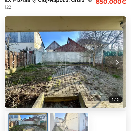
ID: P12438
Cluj-Napoca, Gruia
850.000€
122
Previous
Next
1 / 2