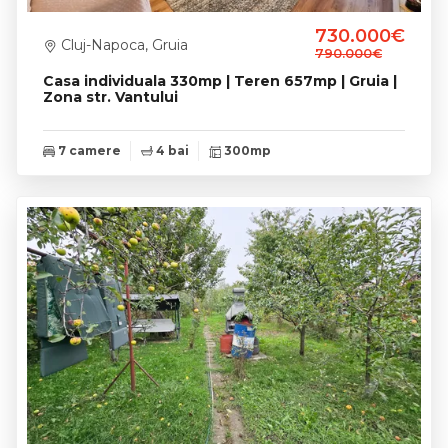
730.000€
Cluj-Napoca, Gruia
790.000€
Casa individuala 330mp | Teren 657mp | Gruia |
Zona str. Vantului
7 camere
4 bai
300mp