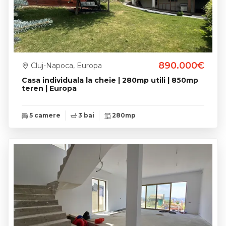
890.000€
Cluj-Napoca, Europa
Casa individuala la cheie | 280mp utili | 850mp
teren | Europa
5 camere
3 bai
280mp