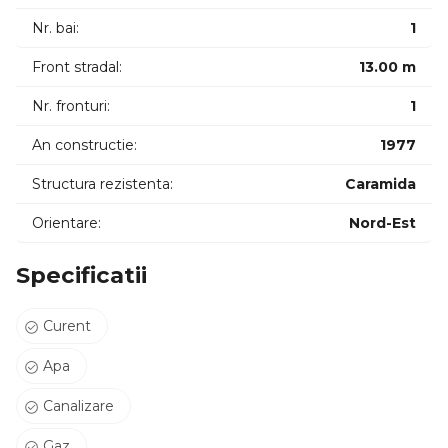
Nr. bai:
1
Pentru mai multe detalii sau programarea unei vizionari, nu
ezitati sa ne contactati! Garantam castigul reciproc!
Front stradal:
13.00 m
[ ID Proprietate: P11217 ]
Nr. fronturi:
1
An constructie:
1977
Structura rezistenta:
Caramida
Orientare:
Nord-Est
Specificatii
Curent
Apa
Canalizare
Gaz