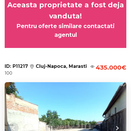
Aceasta proprietate a fost deja
vanduta!
Pentru oferte similare contactati
agentul
ID: P11217
Cluj-Napoca, Marasti
435.000€
100
Previous
Next