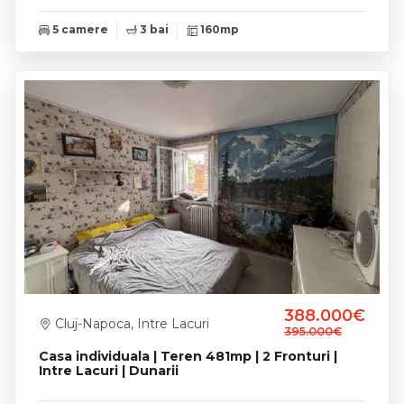
5 camere
3 bai
160mp
388.000€
Cluj-Napoca, Intre Lacuri
395.000€
Casa individuala | Teren 481mp | 2 Fronturi |
Intre Lacuri | Dunarii