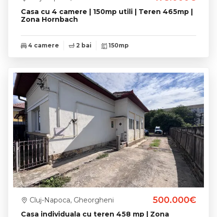
Casa cu 4 camere | 150mp utili | Teren 465mp |
Zona Hornbach
4 camere
2 bai
150mp
500.000€
Cluj-Napoca, Gheorgheni
Casa individuala cu teren 458 mp | Zona