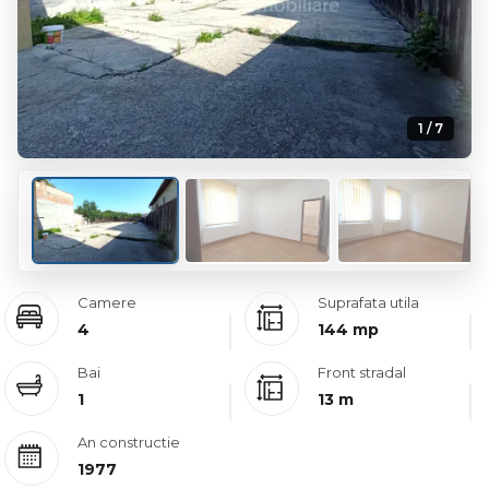
1 / 7
Camere
Suprafata utila
4
144 mp
Bai
Front stradal
1
13 m
An constructie
1977