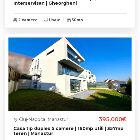
Interservisan | Gheorgheni
2 camere
1 baie
50mp
395.000€
Cluj-Napoca, Manastur
Casa tip duplex 5 camere | 160mp utili | 357mp
teren | Manastur