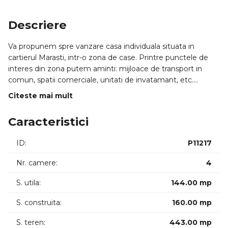
Descriere
Va propunem spre vanzare casa individuala situata in
cartierul Marasti, intr-o zona de case. Printre punctele de
interes din zona putem aminti: mijloace de transport in
comun, spatii comerciale, unitati de invatamant, etc.
Citeste mai mult
Casa a fost edificata in anul 1977 si este dispusa pe un
singur nivel. Terenul total de care dispune proprietatea este
Caracteristici
in suprafata de 443mp, iar frontul la strada este de 13m.
Compartimentarea este gandita astfel:
ID:
P11217
- 4 camere
- 1 baie.
Nr. camere:
4
Proprietatea este ideala pentru locuinta familiala sau
S. utila:
144.00 mp
investitie.
S. construita:
160.00 mp
Confortul termic este asigurat de: centrala proprie,
S. teren:
443.00 mp
calorifere si de izolatia exterioara.