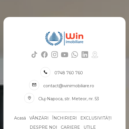
Case de vanzare in Cluj-Napoca Buna-Ziua
Case de vanzare in Cluj-Napoca Centru
Case de vanzare in Cluj-Napoca Borhanci
Case de vanzare in Cluj-Napoca Grigorescu
Case de vanzare in Cluj-Napoca Faget
Numar de camere case de vanzare
Case de vanzare 2 camere
Case de vanzare 3 camere
Case de vanzare 4 camere
Case de vanzare 5 camere
Apartamente de vanzare
0748 760 760
Apartamente de vanzare in Cluj-Napoca
Apartamente de vanzare in Cluj-Napoca Manastur
contact@winimobiliare.ro
Apartamente de vanzare in Cluj-Napoca Gheorgheni
Cluj-Napoca, str. Meteor, nr. 53
Apartamente de vanzare in Cluj-Napoca Marasti
Apartamente de vanzare in Cluj-Napoca Centru
Apartamente de vanzare in Cluj-Napoca Zorilor
Acasă
VÂNZĂRI
ÎNCHIRIERI
EXCLUSIVITĂȚI
Apartamente de vanzare in Cluj-Napoca Semicentral
Apartamente de vanzare in Cluj-Napoca Grigorescu
DESPRE NOI
CARIERE
UTILE