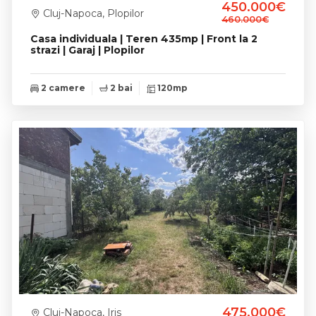
450.000€
Cluj-Napoca, Plopilor
460.000€
Casa individuala | Teren 435mp | Front la 2
strazi | Garaj | Plopilor
2 camere
2 bai
120mp
475.000€
Cluj-Napoca, Iris