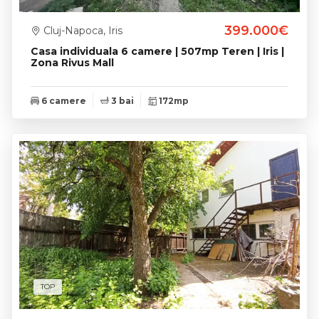
399.000€
Cluj-Napoca, Iris
Casa individuala 6 camere | 507mp Teren | Iris |
Zona Rivus Mall
6 camere
3 bai
172mp
TOP