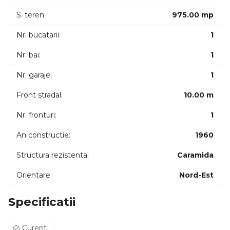
Imobilul a fost construit in anii '60 si este racordat la reteaua
S. teren:
975.00 mp
de gaz, curent, apa, canalizare.
Nr. bucatarii:
1
Proprietatea necesita renovare, putand fi amenajata de
viitori proprietari dupa propriile gusturi.
Nr. bai:
1
Este situata intr-o zona de case, aproape de statiile
Nr. garaje:
1
mijloacelor de transport in comun, supermarketuri si
Front stradal:
10.00 m
aproape de centrul orasului.
Nr. fronturi:
1
Pentru mai multe informatii sau programarea unei vizonari,
nu ezitati sa ne contactati! Garantam castigul reciproc!
An constructie:
1960
Structura rezistenta:
Caramida
Orientare:
Nord-Est
Specificatii
Curent