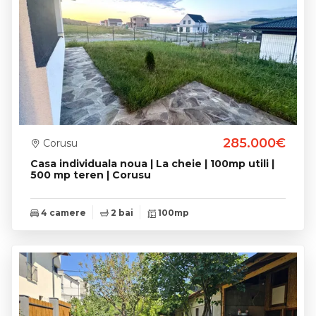
285.000€
Corusu
Casa individuala noua | La cheie | 100mp utili |
500 mp teren | Corusu
4 camere
2 bai
100mp