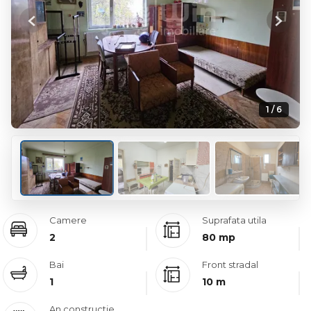
Previous
Next
1 / 6
Camere
Suprafata utila
2
80 mp
Bai
Front stradal
1
10 m
An constructie