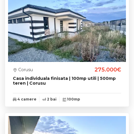
275.000€
Corusu
Casa individuala finisata | 100mp utili | 500mp
teren | Corusu
4 camere
2 bai
100mp