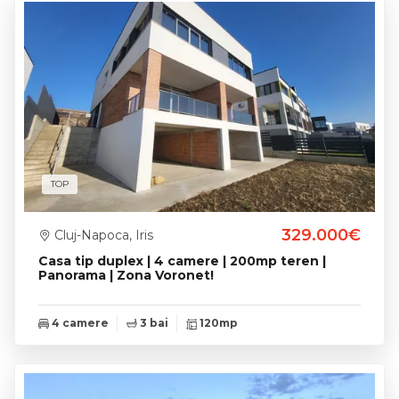
TOP
329.000€
Cluj-Napoca, Iris
Casa tip duplex | 4 camere | 200mp teren |
Panorama | Zona Voronet!
4 camere
3 bai
120mp