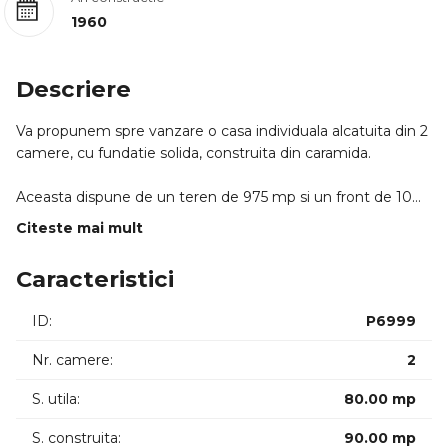
1960
Descriere
Va propunem spre vanzare o casa individuala alcatuita din 2
camere, cu fundatie solida, construita din caramida.
Aceasta dispune de un teren de 975 mp si un front de 10
m, cu posibilitate de extindere, fiind localizata in zona
Citeste mai mult
cartierului Dambul Rotund, intr-o locatie exclusiv de case.
Caracteristici
Casa dispune de o suprafata utila de 80 mp si este
compartimentata astfel:
ID:
P6999
- 2 camere
- 1 bucatarie mare
Nr. camere:
2
- 1 debara
- 1 baie
S. utila:
80.00 mp
- 1 pivnita
S. construita:
90.00 mp