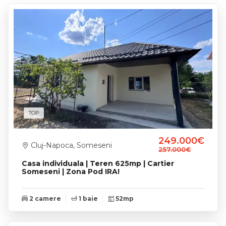
TOP
249.000€
Cluj-Napoca, Someseni
257.000€
Casa individuala | Teren 625mp | Cartier
Someseni | Zona Pod IRA!
2 camere
1 baie
52mp