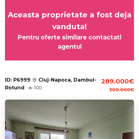
Aceasta proprietate a fost deja
vanduta!
Pentru oferte similare contactati
agentul
ID: P6999
Cluj-Napoca, Dambul-
289.000€
Rotund
100
300.000€