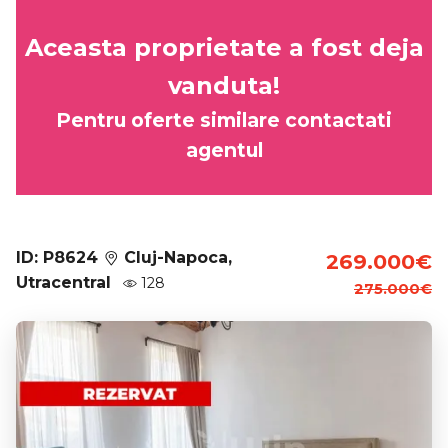
Aceasta proprietate a fost deja
vanduta!
Pentru oferte similare contactati
agentul
ID: P8624
Cluj-Napoca,
269.000€
Utracentral
128
275.000€