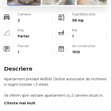
Camere
Suprafata utila
2
58 mp
Etaj
Bai
Parter
1
Parcari
An constructie
1
1910
Descriere
Apartament pretabil AirBnb! Detine autorizație de inchiriere
in regim hotelier ( 3 stele).
Va oferim spre vanzare apartament cu 2 camere situat in
Piata Muzeului, la cca. 3 minute de Piata Unirii, la parterul
Citeste mai mult
unei cladiri tip casa dispus pe P+E+pod. Exista acces cu