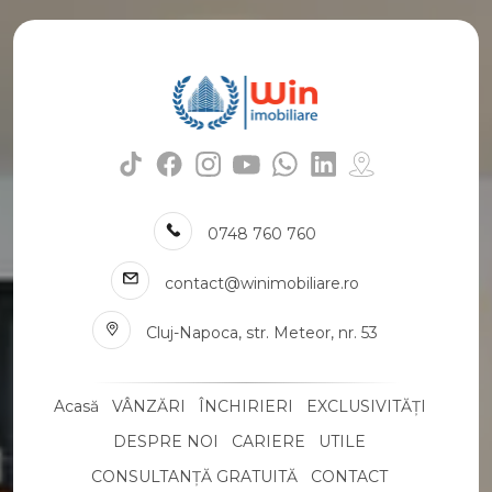
Apartamente de vanzare in Cluj-Napoca Utracentral
Apartamente de vanzare in Cluj-Napoca Manastur / Vivo (Polus Center)
Apartamente de vanzare in Cluj-Napoca Someseni
Numar de camere apartamente de vanzare
Apartamente de vanzare 1 camera
Apartamente de vanzare 2 camere
Apartamente de vanzare 3 camere
Apartamente de vanzare 4 camere
Apartamente de vanzare 5 camere
0748 760 760
Apartamente de vanzare
Apartamente de vanzare in Cluj-Napoca
contact@winimobiliare.ro
Apartamente de vanzare in Cluj-Napoca Manastur
Cluj-Napoca, str. Meteor, nr. 53
Apartamente de vanzare in Cluj-Napoca Gheorgheni
Apartamente de vanzare in Cluj-Napoca Marasti
Apartamente de vanzare in Cluj-Napoca Centru
Acasă
VÂNZĂRI
ÎNCHIRIERI
EXCLUSIVITĂȚI
Apartamente de vanzare in Cluj-Napoca Zorilor
Apartamente de vanzare in Cluj-Napoca Semicentral
DESPRE NOI
CARIERE
UTILE
Apartamente de vanzare in Cluj-Napoca Grigorescu
CONSULTANȚĂ GRATUITĂ
CONTACT
Apartamente de vanzare in Cluj-Napoca Intre Lacuri