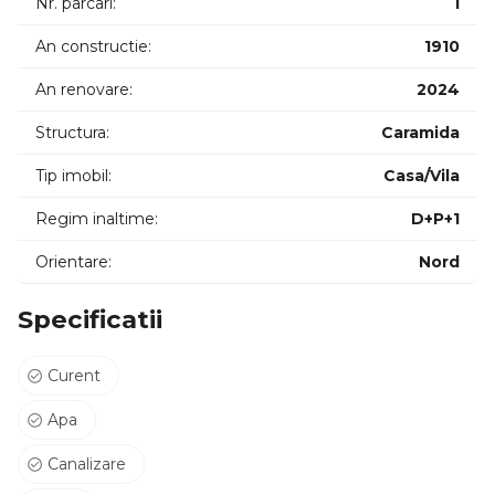
Nr. parcari:
1
puteti contacta chiar acum! Garantam castigul reciproc.
An constructie:
1910
An renovare:
2024
Structura:
Caramida
Tip imobil:
Casa/Vila
Regim inaltime:
D+P+1
Orientare:
Nord
Specificatii
Curent
Apa
Canalizare