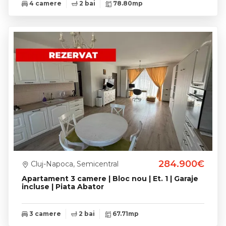
4 camere
2 bai
78.80mp
284.900€
Cluj-Napoca, Semicentral
Apartament 3 camere | Bloc nou | Et. 1 | Garaje
incluse | Piata Abator
3 camere
2 bai
67.71mp