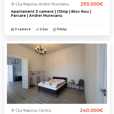
293.000€
Cluj-Napoca, Andrei Muresanu
Apartament 3 camere | 113mp | Bloc Nou |
Parcare | Andrei Muresanu
3 camere
2 bai
113mp
240.000€
Cluj-Napoca, Centru