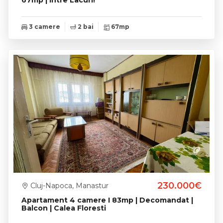
67mp | Intre Lacuri!
3 camere
2 bai
67mp
230.000€
Cluj-Napoca, Manastur
Apartament 4 camere I 83mp | Decomandat |
Balcon | Calea Floresti